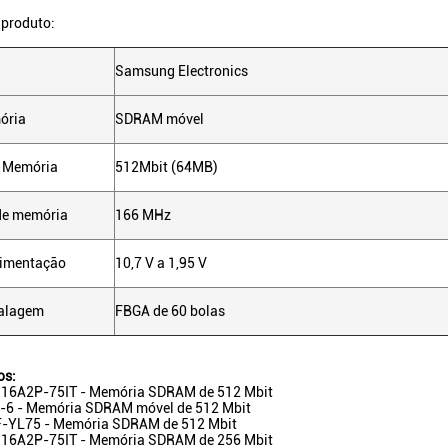
 produto:
Samsung Electronics
ória
SDRAM móvel
 Memória
512Mbit (64MB)
de memória
166 MHz
limentação
10,7 V a 1,95 V
balagem
FBGA de 60 bolas
os:
6A2P-75IT - Memória SDRAM de 512 Mbit
6 - Memória SDRAM móvel de 512 Mbit
-YL75 - Memória SDRAM de 512 Mbit
6A2P-75IT - Memória SDRAM de 256 Mbit