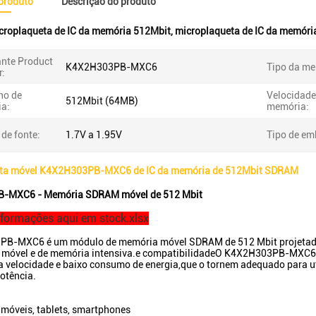
 produto
Descrição do produto
croplaqueta de IC da memória 512Mbit
,
microplaqueta de IC da memór
ante Product
K4X2H303PB-MXC6
Tipo da me
:
ho de
Velocidade
512Mbit (64MB)
a:
memória:
de fonte:
1.7V a 1.95V
Tipo de e
eta móvel K4X2H303PB-MXC6 de IC da memória de 512Mbit SDRAM
-MXC6 - Memória SDRAM móvel de 512 Mbit
nformações aqui em stock.xlsx
B-MXC6 é um módulo de memória móvel SDRAM de 512 Mbit projetado 
móvel e de memória intensiva.e compatibilidadeO K4X2H303PB-MXC6 
a velocidade e baixo consumo de energia,que o tornem adequado para ut
potência.
 móveis, tablets, smartphones