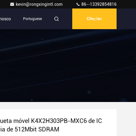
kevin@rongxingintl.com
86--13392854816
onosco
Portuguese
Citações
queta móvel K4X2H303PB-MXC6 de IC
ia de 512Mbit SDRAM