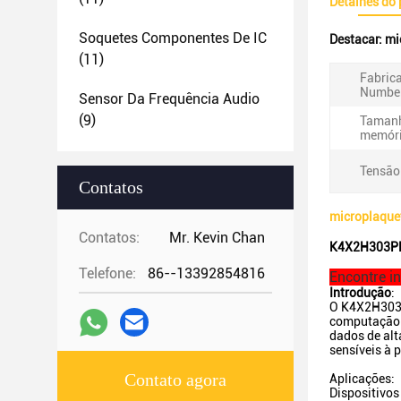
Detalhes do
Soquetes Componentes De IC
Destacar:
mi
(11)
Fabric
Number
Sensor Da Frequência Audio
(9)
Taman
memóri
Tensão 
Contatos
microplaqu
Contatos:
Mr. Kevin Chan
K4X2H303PB
Telefone:
86--13392854816
Encontre i
Introdução
:
O K4X2H303P
computação 
dados de alt
sensíveis à 
Contato agora
Aplicações:
Dispositivos