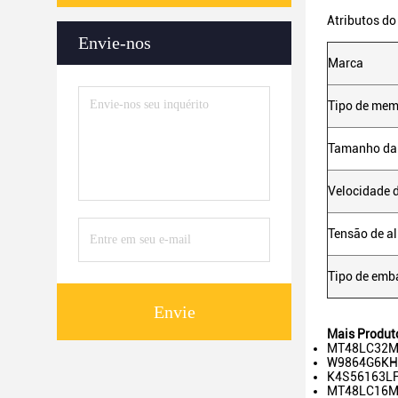
Atributos do
Envie-nos
Marca
Tipo de mem
Tamanho da
Velocidade 
Tensão de a
Tipo de em
Envie
Mais Produt
MT48LC32M1
W9864G6KH-
K4S56163LF
MT48LC16M1