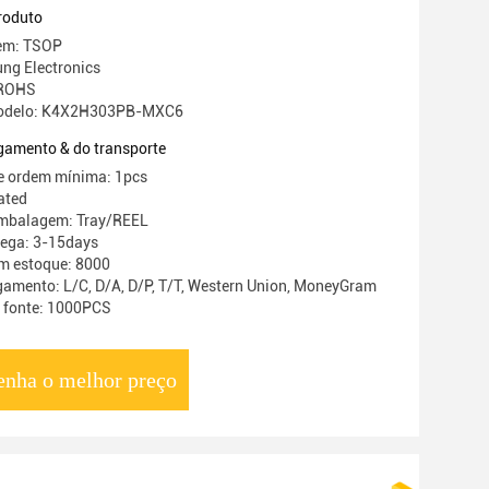
roduto
gem: TSOP
ng Electronics
 ROHS
odelo: K4X2H303PB-MXC6
gamento & do transporte
e ordem mínima: 1pcs
ated
embalagem: Tray/REEL
rega: 3-15days
m estoque: 8000
amento: L/C, D/A, D/P, T/T, Western Union, MoneyGram
a fonte: 1000PCS
enha o melhor preço