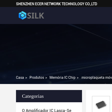
SHENZHEN ECER NETWORK TECHNOLOGY CO.,LTD
Casa
>
Produtos
>
Memória IC Chip
>
microplaqueta mó
Categorias
O Amplificador IC Lasca-Se