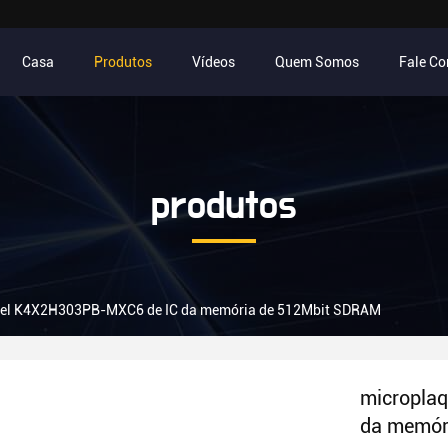
Casa
Produtos
Vídeos
Quem Somos
Fale C
produtos
vel K4X2H303PB-MXC6 de IC da memória de 512Mbit SDRAM
micropla
da memór