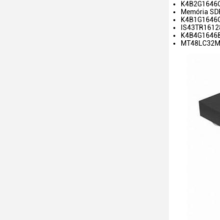
K4B2G1646Q
Memória SD
K4B1G1646G
IS43TR16128
K4B4G1646B
MT48LC32M1